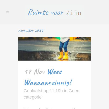
november 2021
17 Nov
Wees
Waaaaanzinnig!
Geplaatst op 11:19h
in
Geen
categorie